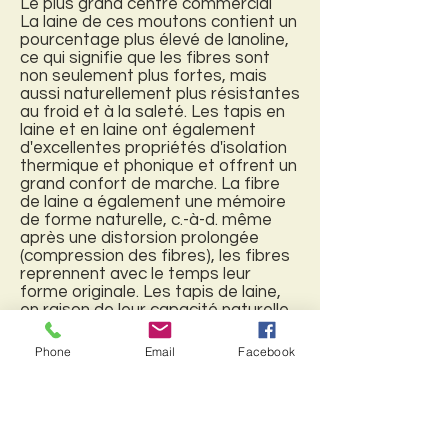
Le plus grand centre commercial
La laine de ces moutons contient un
pourcentage plus élevé de lanoline,
ce qui signifie que les fibres sont
non seulement plus fortes, mais
aussi naturellement plus résistantes
au froid et à la saleté. Les tapis en
laine et en laine ont également
d'excellentes propriétés d'isolation
thermique et phonique et offrent un
grand confort de marche. La fibre
de laine a également une mémoire
de forme naturelle, c.-à-d. même
après une distorsion prolongée
(compression des fibres), les fibres
reprennent avec le temps leur
forme originale. Les tapis de laine,
en raison de leur capacité naturelle
à retenir ou à libérer de l'humidité,
en fonction de la concentration
Phone
Email
Facebook
d'humidité dans l'air, agissent
également en tant que stabilisants
naturels de tout type
d'environnement / espace.