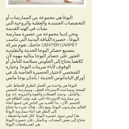
اليوغا هي مجموعة من الممارسات أو
التخصصات الجسدية والعقلية والروحية التي
نشأت في الهند القديمة.
ونحن لدينا مجموعة من حصيرة ممارسة
اليوغا ، حصيرة اللياقة البدنية التي تناسب
حاجتك. تقوم شركة CENTER CARPET
بتصنيع حصائر اليوجا الحديثة والتقليدية.
العثور على حصائر اليوجا مثالية مهمة لأن
كلاهما يحتاج إلى الجلوس بسلاسة للتأمل أو
الوقوف لأداء تمرينات اليوجا. وخياره
الشخصي لاختيار الحصيرة الخاصة بك في
أوراق الباندانوس الحديثة / باندان يوجا ماتس.
اليوغا هي واحدة من أفضل الطرق للحفاظ على
الصحة بمساعدة الاسترخاء العقل ، وممارسة التنفس
، والتأمل ، وتمتد العضلات والقوة والمرونة. إنه نوع
من ممارسة الاسترخاء التي تعيد توليد الطاقة في
الجسم. الآن ، بدأ العديد من الناس في جميع أنحاء
العالم يمارسون اليوغا. ومع ذلك ، هناك شيء ما تحتاج
إلى النظر فيه أثناء ممارسة اليوغا.
هذا ليس سوى حصيرة اليوغا. لكل لعبة وأنشطة ،
تحتاج إلى بعض المعدات. وبالمثل ، فإن حصيرة اليوغا
هي أهم ملحقات اليوغا.