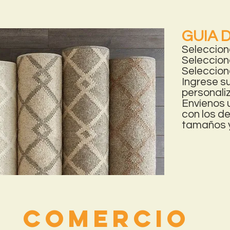
GUIA 
Seleccione
Selecciona
Seleccione
Ingrese su
personali
Envíenos 
con los de
tamaños y 
Comercio