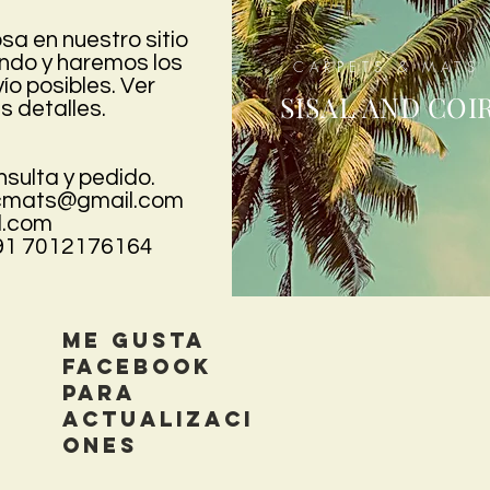
sa en nuestro sitio
undo y haremos los
CARPETS & MATS
o posibles. Ver
SISAL AND COI
s detalles.
sulta y pedido.
opcmats@gmail.com
.com
+91 7012176164
Me gusta
facebook
para
actualizaci
ones