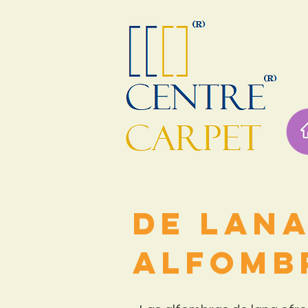
De lan
Alfomb