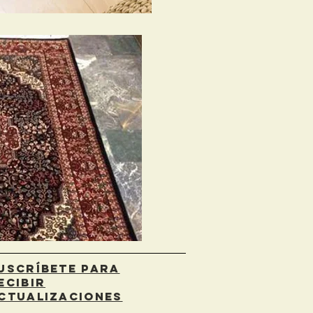
uscríbete para
ecibir
ctualizaciones