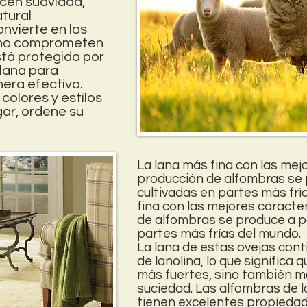
ecen suavidad,
atural
onvierte en las
e no comprometen
está protegida por
 lana para
nera efectiva.
colores y estilos
ar, ordene su
La lana más fina con las mej
producción de alfombras se 
cultivadas en partes más fr
fina con las mejores caracte
de alfombras se produce a pa
partes más frías del mundo.
La lana de estas ovejas con
de lanolina, lo que significa 
más fuertes, sino también más
suciedad. Las alfombras de l
tienen excelentes propiedad