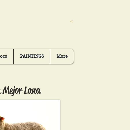
<
coco
PAINTINGS
More
 Mejor Lana