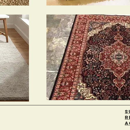
Ayud
Contacto
S
r
a
a