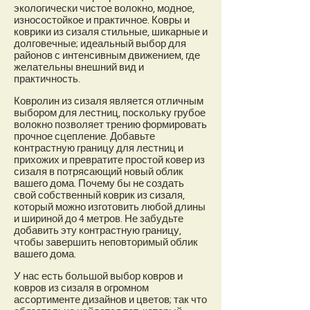
экологически чистое волокно, модное,
износостойкое и практичное. Ковры и
коврики из сизаля стильные, шикарные и
долговечные; идеальный выбор для
районов с интенсивным движением, где
желательны внешний вид и
практичность.
Ковролин из сизаля является отличным
выбором для лестниц, поскольку грубое
волокно позволяет трению формировать
прочное сцепление. Добавьте
контрастную границу для лестниц и
прихожих и превратите простой ковер из
сизаля в потрясающий новый облик
вашего дома. Почему бы не создать
свой собственный коврик из сизаля,
который можно изготовить любой длины
и шириной до 4 метров. Не забудьте
добавить эту контрастную границу,
чтобы завершить неповторимый облик
вашего дома.
У нас есть большой выбор ковров и
ковров из сизаля в огромном
ассортименте дизайнов и цветов; так что